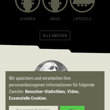
GITARREN
BÄSSE
LAPSTEELS
ALLE ANZEIGEN
Wir speichern und verarbeiten Ihre
personenbezogenen Informationen für folgende
Zwecke:
Besucher-Statistiken, Video,
Essenzielle Cookies
.
»Holy shit. I think this is the nicest guitar I’ve ever played!«
Nur essenzielle Cookies
Allen