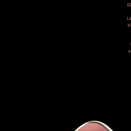
D
La
s
e