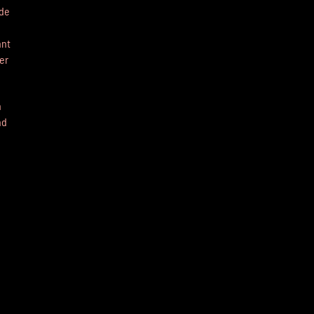
de
nnt
er
n
nd